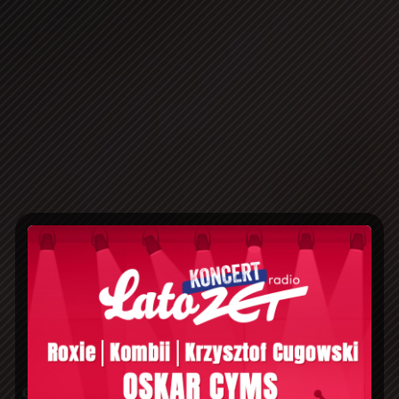
Odkryj relaks w sercu uzdrowiska