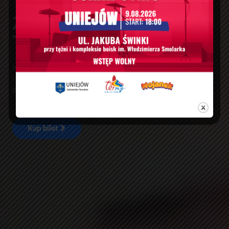
Zanurz Się W Wodach
Termalnych
Naturalne źródła termalne, komfortowe strefy wellness
i niepowtarzalna atmosfera – wszystko, czego
potrzebujesz, by naprawdę odpocząć.
Kup bilet