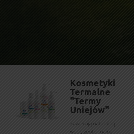
Kosmetyki
Termalne
"Termy
Uniejów"
Zawierają naturalną
wodę geotermalną