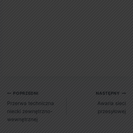
POPRZEDNI
NASTĘPNY
Przerwa techniczna
Awaria sieci
niecki zewnętrzno-
przesyłowej
wewnętrznej