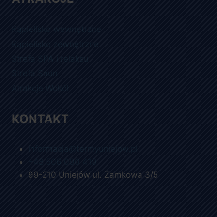
Kąpielisko wewnętrzne
Kąpielisko zewnętrzne
Strefa SPA i relaksu
Strefa Saun
Atrakcje Wokół
KONTAKT
informacja@termyuniejow.pl
+48 506 090 419
99-210 Uniejów ul. Zamkowa 3/5