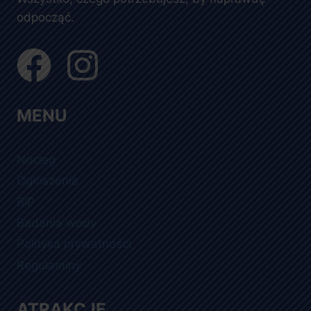
odpocząć.
MENU
Nocleg
Ogłoszenia
BIP
Badania wody
Polityka prywatności
Regulaminy
ATRAKCJE