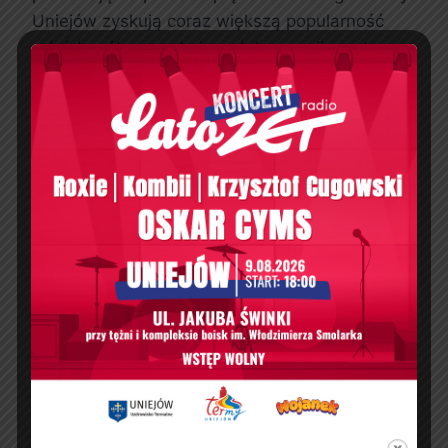
Uniejów zyskują coraz większą popularność
wśród osób poszukujących harmonii z naturą.
Oferta Term Uniejów dla
rodzin i par
Termy Uniejów to idealne miejsce na rodzinny
wypoczynek. Dla dzieci przygotowano
specjalne strefy zabaw, które pozwalają na
aktywną zabawę w wodzie. Dorośli mogą z
kolei skorzystać z relaksacyjnych zabiegów
oraz strefy wellness. Warto zaznaczyć, że
Termy Uniejów to miejsce, które sprzyja
budowaniu więzi rodzinnych. Dzięki wspólnym
chwilom spędzonym w wodzie, rodziny mogą