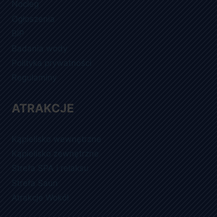
Nocleg
Ogłoszenia
BIP
Badania wody
Polityka prywatności
Regulaminy
ATRAKCJE
Kąpielisko wewnętrzne
Kąpielisko zewnętrzne
Strefa SPA i relaksu
Strefa Saun
Atrakcje Wokół