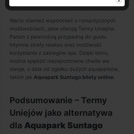
zacieśnić swoje relacje.
Warto również wspomnieć o romantycznych
możliwościach, jakie oferują Termy Uniejów.
Parom z pewnością przypadną do gustu
intymne strefy relaksu oraz możliwość
korzystania z zabiegów spa. Dzięki temu,
można spędzić niezapomniane chwile we
dwoje, z dala od zgiełku dużych aquaparków,
takich jak
Aquapark Suntago bilety online
.
Podsumowanie – Termy
Uniejów jako alternatywa
dla
Aquapark Suntago