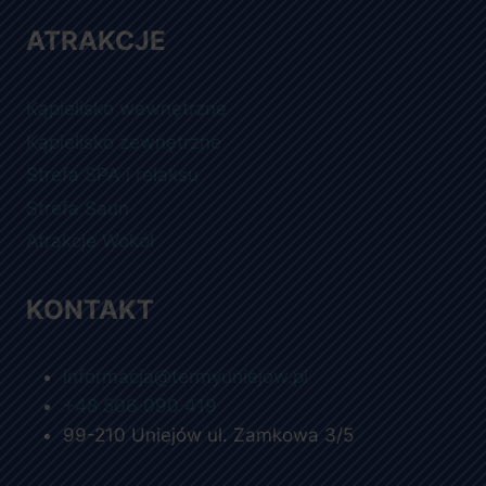
ATRAKCJE
Kąpielisko wewnętrzne
Kąpielisko zewnętrzne
Strefa SPA i relaksu
Strefa Saun
Atrakcje Wokół
KONTAKT
informacja@termyuniejow.pl
+48 506 090 419
99-210 Uniejów ul. Zamkowa 3/5