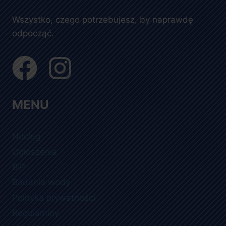
Wszystko, czego potrzebujesz, by naprawdę
odpocząć.
MENU
Nocleg
Ogłoszenia
BIP
Badania wody
Polityka prywatności
Regulaminy