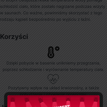
10 stopni Celsjusza.Niska temperatura wody pomaga
schłodzić ciało, które zostało nagrzane podczas wizyty
w saunach. Co ważne, powinniśmy skorzystać z tego
rodzaju kąpieli bezpośrednio po wyjściu z łaźni.
Korzyści
Dzięki pobycie w basenie unikniemy przegrzania,
poprzez schłodzenie i wyrównanie temperatury ciała.
Pozytywny wpływ na układ krwionośny, a także
pobudzenie i ożywienie organizmu.