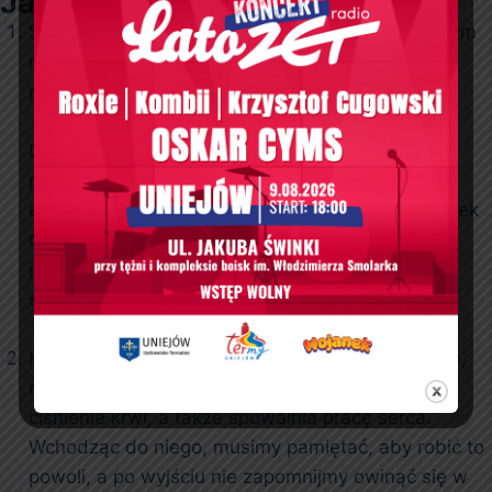
Jak korzystać?
Schładzanie się, powinno być rytuałem kończącym
naszą wizytę w saunie, stanowi moment
przywrócenia ciała do stanu wyjściowego.
Dlaczego to takie ważne? Ponieważ w czasie
pobytu w saunie wystawiamy nasz organizm na
ekstremalny wysiłek. Mimo że wspomniany wysiłek
ma wiele pozytywnych aspektów i jego działanie
jest prozdrowotne to, jednak ciało wymaga
schłodzenia do naturalnego poziomu.
Korzystanie z sauny wpływa na nas pobudzająco,
natomiast wizyta w basenie lodowym uspokaja
ciśnienie krwi, a także spowalnia pracę serca.
Wchodząc do niego, musimy pamiętać, aby robić to
powoli, a po wyjściu nie zapomnijmy owinąć się w