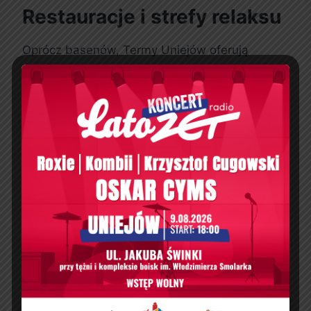
Restauracje i strefy relaksu
Oprócz basenów, Termy Uniejów oferują
komfortowe restauracje z bogatym menu.
Goście mogą zjeść posiłek dla dzieci, szybki
lunch lub dania na specjalne okazje. Ponadto w
Termach Uniejów jedzenie staje się częścią
wyjątkowego wypoczynku, podczas gdy w
Poddębicach oferta gastronomiczna jest
ograniczona.
Lokalizacja i dodatkowe
atrakcje
Termy Uniejów położone są w malowniczej