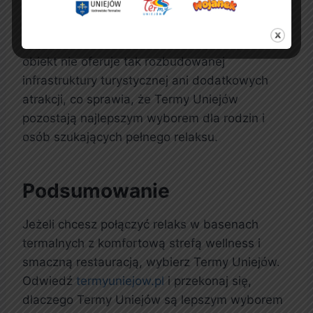
okolicy, a bliskość zamku w Uniejowie
umożliwia spacery, zwiedzanie i aktywne
spędzanie czasu. Jednocześnie poddębicki
obiekt nie oferuje tak rozbudowanej
infrastruktury turystycznej ani dodatkowych
atrakcji, co sprawia, że Termy Uniejów
pozostają najlepszym wyborem dla rodzin i
osób szukających pełnego relaksu.
Podsumowanie
Jeżeli chcesz połączyć relaks w basenach
termalnych z komfortową strefą wellness i
smaczną restauracją, wybierz Termy Uniejów.
Odwiedź
termyuniejow.pl
i przekonaj się,
dlaczego Termy Uniejów są lepszym wyborem