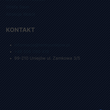
Strefa Saun
Atrakcje Wokół
KONTAKT
informacja@termyuniejow.pl
+48 506 090 419
99-210 Uniejów ul. Zamkowa 3/5