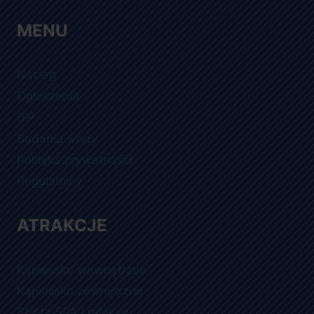
MENU
Nocleg
Ogłoszenia
BIP
Badania wody
Polityka prywatności
Regulaminy
ATRAKCJE
Kąpielisko wewnętrzne
Kąpielisko zewnętrzne
Strefa SPA i relaksu