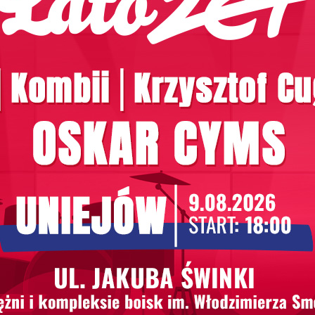
rzyna Nosowska. Wykonają nie tylko największe przeboje
na. Artyści wykonają także swoje największe przeboje m
 wszystkich ofiar barbarzyńskiej wojny, która toczy się
rzeżyły wojenne piekło . Najbardziej znane utwory poś
stiwalowej scenie wystąpią: Muniek Staszczyk i Przyjaci
 Karol, Sebastian Karpiel – Bułecka, Paweł Domagała, S
iazdy dla Czystej Polski”. Na scenie wystąpią gwiazdy
ny, Julia Wieniawa, Sebastian Karpiel-Bułecka, Doda, 
owarzyszyć będzie Grott Orkiestra. Koncert poprowadzą
rpnia, od godziny 20:00 na antenie Polsatu. Wstęp na ws
paniałych doznań muzycznych i dwa dni wypełnione aktyw