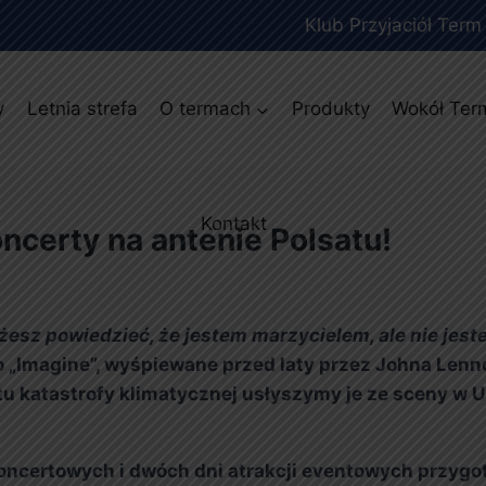
Klub Przyjaciół Term
y
Letnia strefa
O termach
Produkty
Wokół Ter
Kontakt
oncerty na antenie Polsatu!
żesz powiedzieć, że jestem marzycielem, ale nie jes
 „Imagine”, wyśpiewane przed laty przez Johna Lenno
tu katastrofy klimatycznej usłyszymy je ze sceny w Un
i koncertowych i dwóch dni atrakcji eventowych przy