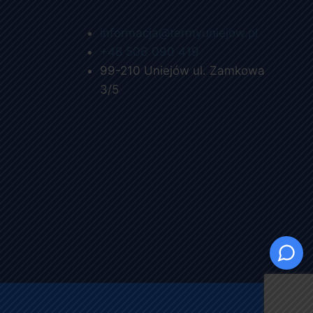
informacja@termyuniejow.pl
+48 506 090 419
99-210 Uniejów ul. Zamkowa
3/5