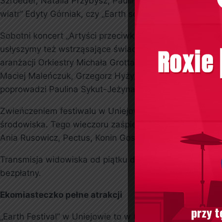
Szroeder, Natalia Przybysz, Paulina Przybysz oraz Kata
wiatr” Edyty Górniak, czy „Earth song” Michaela Jackso
Sobotni koncert „Artyści przeciwko wojnie” to hołd dla
usłyszymy też wstrząsające świadectwa dzieci, które p
aranżacji Orkiestry Michała Grotta. Tego wieczoru na fe
Maciej Maleńczuk, Grzegorz Hyży, Robert Janowski, Tina
poprowadzi Paulina Sykut-Jeżyna.
Zwieńczeniem festiwalu w Uniejowie będzie koncert “Gw
środowiska. Tego wieczoru zaśpiewają: Andrzej Piasecz
Ania Rusowicz, Pectus, Konin Gospel Choir. Artystom t
Transmisja widowiska od piątku do niedzieli, 19-21 sie
bezpłatny.
Ekomiasteczko pełne atrakcji
„Earth Festival” w Uniejowie to w tym roku trzy dni ws