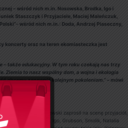
znej – wśród nich m.in. Nosowska, Brodka, Igo i
uniek Staszczyk i Przyjaciele, Maciej Maleńczuk,
olski”- wśród nich m.in.: Doda, Andrzej Piaseczny,
zy koncerty oraz na teren ekomiasteczka jest
ne
–
także
edukacyjny. W tym roku
czekają nas trzy
e. Ziemia to nasz wspólny dom, a wojna i ekologia
złość chcemy zapewnić
kolejnym pokoleniom.”
– mówi
 wody. Krzysztof Zalewski zaprosił na scenę przyjaciół,
śpiewają Monika Brodka, Igo, Grubson, Smolik, Natalia