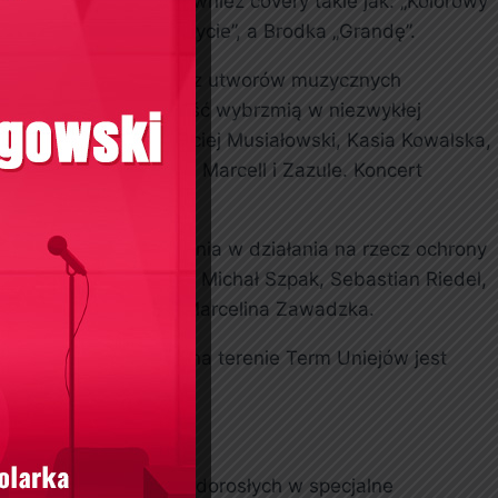
 Zalewskiego, ale również covery takie jak: „Kolorowy
.in. Grubson „Na szczycie”, a Brodka „Grandę”.
 za naszą granicą. Oprócz utworów muzycznych
więcone walce o wolność wybrzmią w niezwykłej
ele, Piotr Kupicha, Maciej Musiałowski, Kasia Kowalska,
kubas, Kev Fox, Julia Marcell i Zazule. Koncert
, znane z zaangażowania w działania na rzecz ochrony
Małgorzata Ostrowska, Michał Szpak, Sebastian Riedel,
 Ilona Krawczyńska i Marcelina Zawadzka.
zystkie trzy koncerty na terenie Term Uniejów jest
nościami dla dzieci i dorosłych w specjalne