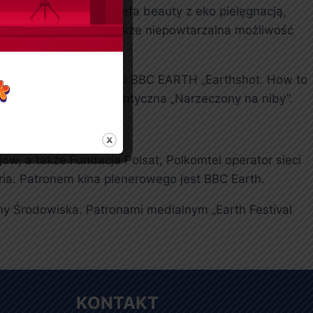
 rzeczywistości, strefa beauty z eko pielęgnacją,
ną z atrakcji będzie także niepowtarzalna możliwość
kumentalny z biblioteki BBC EARTH „Earthshot. How to
iele” oraz komedia romantyczna „Narzeczony na niby”.
, a także Fundacja Polsat, Polkomtel operator sieci
ria. Patronem kina plenerowego jest BBC Earth.
y Środowiska. Patronami medialnym „Earth Festival
KONTAKT