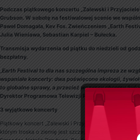
Podczas piątkowego koncertu „Zalewski i Przyjaciele
Grubson. W sobotę na festiwalowej scenie we wspólne
Paweł Domagała, Kev Fox. Zwieńczeniem „Earth Festiva
Julia Wieniawa, Sebastian Karpiel – Bułecka.
Transmisja wydarzenia od piątku do niedzieli od god
bezpłatny.
„
Earth Festival to dla nas
szczególna impreza ze wzg
wspaniałe koncerty
:
dwa poświęcone ekologii, żywioł
to
globalne sprawy, a przecież wszyscy chcemy żyć w
Dyrektor Programowa Telewizji Polsat Nina Terentiew
3 wyjątkowe koncerty
Piątkowy koncert „Zalewski i Przyjaciele” zbudowany będ
którym troska o ziemię jest szczególnie bliska, a ekolo