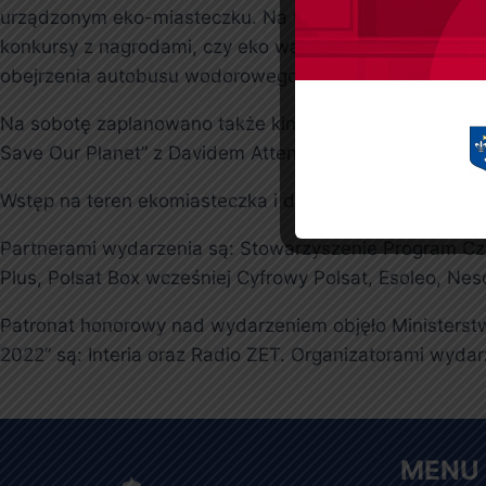
urządzonym eko-miasteczku. Na wszystkich zgromadzony
konkursy z nagrodami, czy eko warsztaty: budowanie do
obejrzenia autobusu wodorowego.
Na sobotę zaplanowano także kino Earth Festival, pod
Save Our Planet” z Davidem Attenborough oraz kino z por
Wstęp na teren ekomiasteczka i do kina plenerowego je
Partnerami wydarzenia są: Stowarzyszenie Program Czys
Plus, Polsat Box wcześniej Cyfrowy Polsat, Esoleo, Nes
Patronat honorowy nad wydarzeniem objęło Ministerst
2022” są: Interia oraz Radio ZET. Organizatorami wydarze
MENU