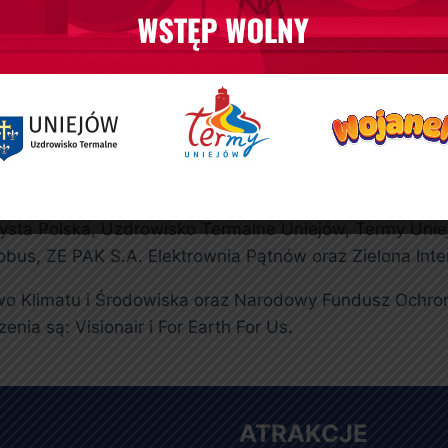
ch czekać będą m.in.: sportowe wyzwania w wirtualnej
mków dla owadów, obrazki z roślin i wiele innych. Jed
czas którego emitowane będą: przedpremierowo film do
tfolio Telewizji Polsat film dla dzieci „Jeżyk i przyjac
st bezpłatny.
ta Polska, Uzdrowisko Termalne Uniejów, Termy Uniejów
obus, ZE PAK S.A. Elektrownia Pątnów oraz Zielona Inte
wo Klimatu i Środowiska oraz Narodowy Fundusz Ochron
nia są: Visionair i For Earth For Us.
ATRAKCJE