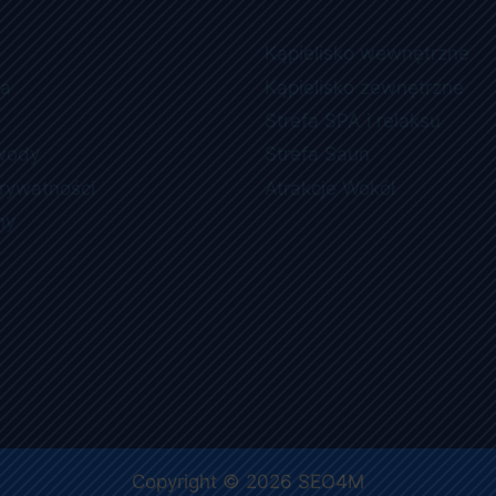
Kąpielisko wewnętrzne
ia
Kąpielisko zewnętrzne
Strefa SPA i relaksu
wody
Strefa Saun
prywatności
Atrakcje Wokół
ny
Copyright © 2026
SEO4M