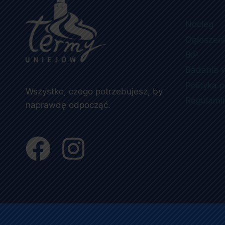
Nocleg
Ogłoszen
BIP
Badania 
Polityka 
Wszystko, czego potrzebujesz, by
Regulami
naprawdę odpocząć.