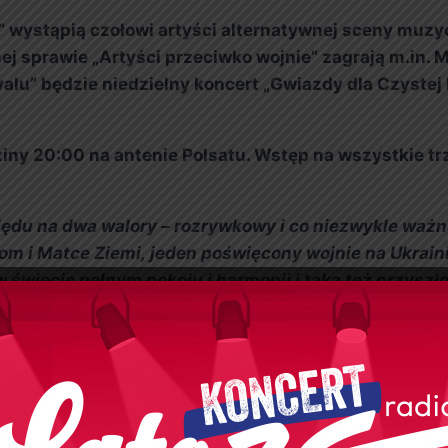
” wystąpią czołowi artyści alternatywnej sceny muzyc
j sprawie „Artyści przeciwko wojnie” zagrają m.in. M
lu” będzie niedzielny koncert „Gwiazdy dla Czystej P
ziny 20:00 na antenie Polsatu. Wstęp na wszystkie tr
lędu na dwa walory
– rozrywkowy
i co niezwykle waż
om i Matce Ziemi,
jeden
poświęcony
wojnie na Ukraini
 świecie pełnym pokoju i harmonii i taką też przys
.
zie wokół czterech żywiołów – ziemi, powietrza, ognia i
gia to ich styl życia. Na jednej scenie z Krzysztofem za