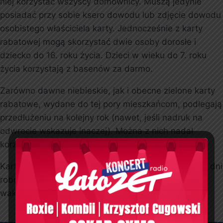
niej korzystać wszyscy domownicy. Muszą jedynie
posiadać przy sobie ksero dowodu lub zdjęcie dowodu
osobistego właściciela karty. Jednocześnie z karty
rabatowej mogą skorzystać dwie osoby dorosłe i
dziecko do 16. roku życia. Dzieci w wieku do 7. roku
życia korzystają z basenów za darmo.
Zarówno dawne niebieskie, jak i obecne zielone karty
rabatowe, wydane do tej pory mieszkańcom, podlegają
przedłużeniu na kolejny rok (nawet, jeśli nadruk na
odwrocie wskazuje inaczej). Można z nich nadal
korzystać.
Karty rabatowe dla mieszkańców są honorowane w dni
robocze od poniedziałku do piątku z wyłączeniem
wakacji, tj. lipiec-sierpień.