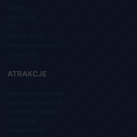
Nocleg
Ogłoszenia
BIP
Badania wody
Polityka prywatności
Regulaminy
ATRAKCJE
Kąpielisko wewnętrzne
Kąpielisko zewnętrzne
Strefa SPA i relaksu
Strefa Saun
Atrakcje Wokół