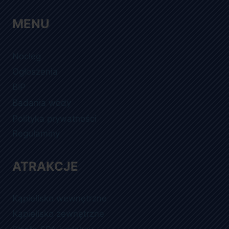
MENU
Nocleg
Ogłoszenia
BIP
Badania wody
Polityka prywatności
Regulaminy
ATRAKCJE
Kąpielisko wewnętrzne
Kąpielisko zewnętrzne