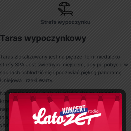
Strefa wypoczynku
Taras wypoczynkowy
Taras zlokalizowany jest na piętrze Term niedaleko
strefy SPA.Jest świetnym miejscem, aby po pobycie w
saunach ochłodzić się i podziwiać piękną panoramę
Uniejowa i rzeki Warty.
Na tarasie znajdują się również bufet ze stołami i
krzesłami, przy którym możemy napić się zimnych
napoi i drinków. Szczególnie piękny widok z tego
miejsca możemy zaobserwować przy zachodzącym
słońcu.