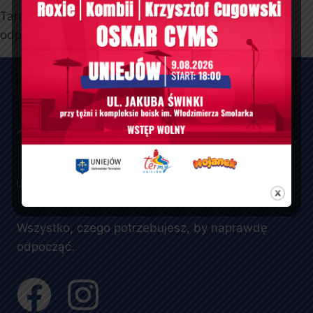
Taras stanowi świetne miejsce na chwilowy
odpoczynek dla każdego.
Wszystko, czego potrzebujesz, by naprawdę
odpocząć.