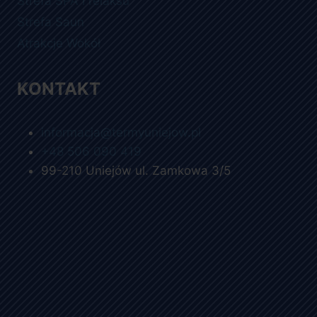
Strefa SPA i relaksu
Strefa Saun
Atrakcje Wokół
KONTAKT
informacja@termyuniejow.pl
+48 506 090 419
99-210 Uniejów ul. Zamkowa 3/5