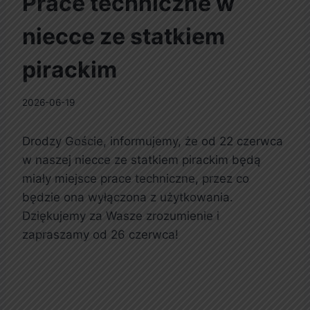
Prace techniczne w
niecce ze statkiem
pirackim
2026-06-19
Drodzy Goście, informujemy, że od 22 czerwca
w naszej niecce ze statkiem pirackim będą
miały miejsce prace techniczne, przez co
będzie ona wyłączona z użytkowania.
Dziękujemy za Wasze zrozumienie i
zapraszamy od 26 czerwca!