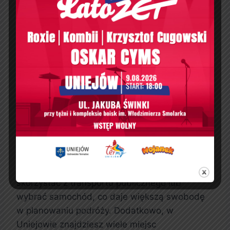
Wybierając Termy Uniejów, masz pewność, że
spędzisz czas w komfortowych warunkach, z
dala od zgiełku dużych kompleksów. Oferują
one przyjemną atmosferę i wiele opcji relaksu,
co czyni je idealnym miejscem na odpoczynek.
Jak dojechać do Term
Uniejów z Bydgoszczy?
Podróż z Bydgoszczy do Term Uniejów jest
prosta i szybka. Wystarczy kilka godzin, aby
dotrzeć do tego urokliwego miejsca. Możesz
skorzystać z transportu publicznego lub
wybrać samochód, co daje większą swobodę
w planowaniu podróży. Dodatkowo, w
Uniejowie znajdziesz wiele miejsc