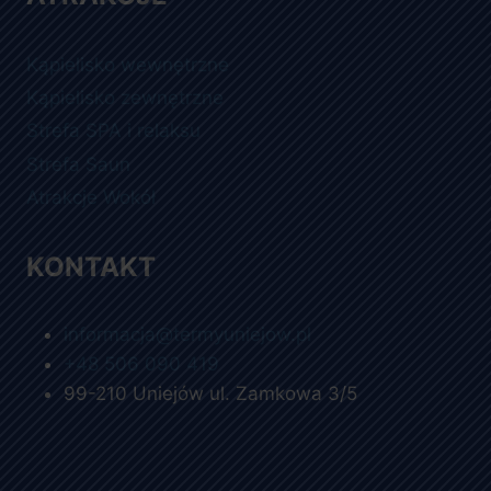
Kąpielisko wewnętrzne
Kąpielisko zewnętrzne
Strefa SPA i relaksu
Strefa Saun
Atrakcje Wokół
KONTAKT
informacja@termyuniejow.pl
+48 506 090 419
99-210 Uniejów ul. Zamkowa 3/5