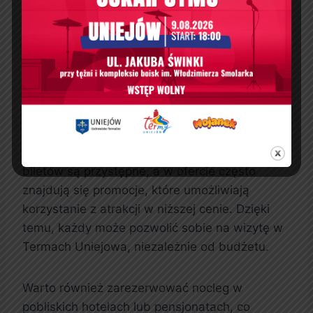
Uniejów wyróżniają się na tle innych ośrodków,
oferując kompleksową obsługę dla całej
rodziny.
Rezerwacja i ceny
Rezerwacji biletów do Term Uniejowa można
dokonać zarówno online, jak i na miejscu. Ceny
biletów są przystępne, a w ofercie często
znajdują się promocje, które umożliwiają
korzystanie z atrakcji w niższej cenie. Dzięki
temu, każdy może pozwolić sobie na wizytę w
Termach Uniejowa, niezależnie od budżetu.
Warto również zarezerwować nocleg w
pobliskich hotelach lub pensjonatach, co