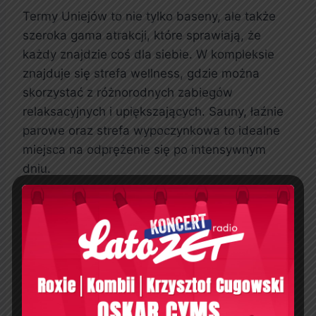
Termy Uniejów to nie tylko baseny, ale także
szeroka gama atrakcji, które sprawiają, że
każdy znajdzie coś dla siebie. W kompleksie
znajduje się strefa wellness, gdzie można
skorzystać z różnorodnych zabiegów
relaksacyjnych i upiększających. Sauny, łaźnie
parowe oraz strefa wypoczynkowa to idealne
miejsca na odprężenie się po intensywnym
dniu.
Warto również wspomnieć o strefie zabaw dla
dzieci, która sprawia, że Termy Uniejów są
doskonałym miejscem na rodzinny
wypoczynek. Dzieci mogą korzystać z licznych
atrakcji wodnych, co pozwala rodzicom w pełni
cieszyć się chwilami relaksu. Dlatego Termy