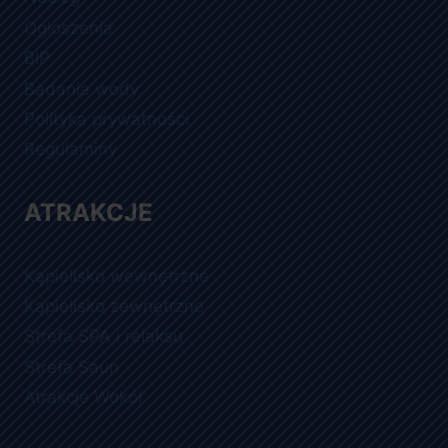
Ogłoszenia
BIP
Badania wody
Polityka prywatności
Regulaminy
ATRAKCJE
Kąpielisko wewnętrzne
Kąpielisko zewnętrzne
Strefa SPA i relaksu
Strefa Saun
Atrakcje Wokół