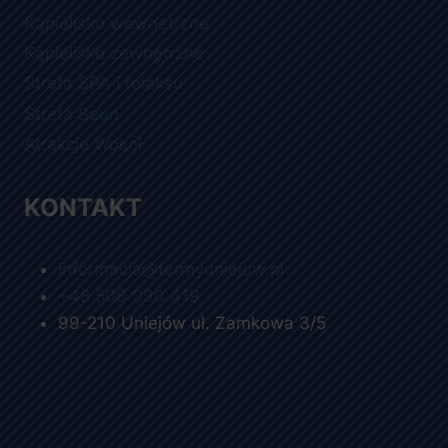
Kąpielisko wewnętrzne
Kąpielisko zewnętrzne
Strefa SPA i relaksu
Strefa Saun
Atrakcje Wokół
KONTAKT
informacja@termyuniejow.pl
+48 506 090 419
99-210 Uniejów ul. Zamkowa 3/5