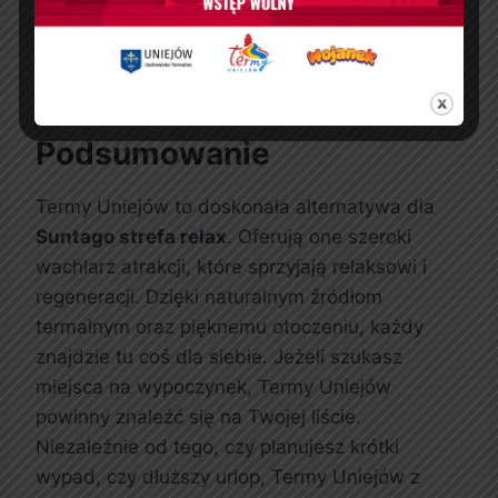
do Uniejowa, można skorzystać z transportu
publicznego lub taksówek, aby dotrzeć do
kompleksu termalnego.
Podsumowanie
Termy Uniejów to doskonała alternatywa dla
Suntago strefa relax
. Oferują one szeroki
wachlarz atrakcji, które sprzyjają relaksowi i
regeneracji. Dzięki naturalnym źródłom
termalnym oraz pięknemu otoczeniu, każdy
znajdzie tu coś dla siebie. Jeżeli szukasz
miejsca na wypoczynek, Termy Uniejów
powinny znaleźć się na Twojej liście.
Niezależnie od tego, czy planujesz krótki
wypad, czy dłuższy urlop, Termy Uniejów z