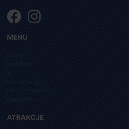
MENU
Nocleg
Ogłoszenia
BIP
Badania wody
Polityka prywatności
Regulaminy
ATRAKCJE