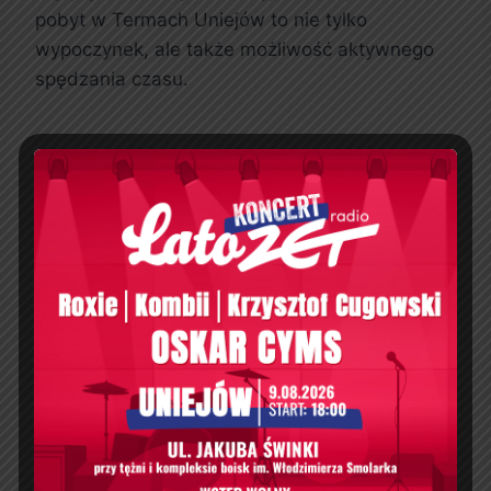
pobyt w Termach Uniejów to nie tylko
wypoczynek, ale także możliwość aktywnego
spędzania czasu.
Jak dojechać do Term
Uniejów?
Do Term Uniejów można łatwo dojechać z
różnych miejsc w Polsce. Z Wręczy, gdzie
znajduje się
Suntago strefa relax
, do Uniejowa
można dotrzeć samochodem w około godzinę.
Dzięki dobrej komunikacji, dojazd do Term
Uniejów jest wygodny i szybki. Dla tych, którzy
preferują podróż pociągiem, istnieje możliwość
skorzystania z lokalnych połączeń. Po dotarciu