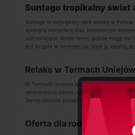
Suntago tropikalny świat
Suntago to największy park wodny w Polsce, o
spokojną atmosferą oraz zdrowotnym klimate
uzdrawiające. Dzięki temu, goście mogą nie
jest bogata w minerały, co czyni ją idealną d
Relaks w Termach Uniejów
W Termach Uniejów każdy znajdzie coś dla s
spokojniejszy klimat, idealny do relaksu. G
Termy Uniejów posiadają specjalne strefy dla 
Oferta dla rodzin i senio