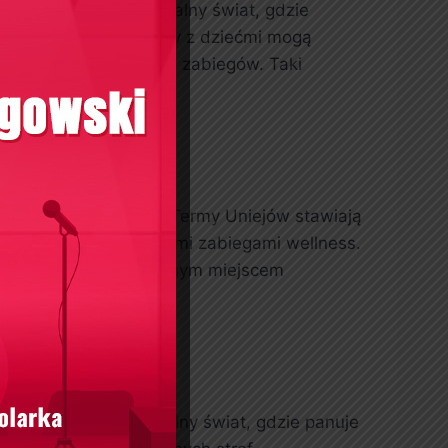
ie do Suntago tropikalny świat, gdzie
raz zdrowotne. Rodziny z dziećmi mogą
ych oraz relaksujących zabiegów. Taki
u.
Uniejów?
ieństwie do Suntago, Termy Uniejów stawiają
jami, ale także licznymi zabiegami wellness.
 co czyni je uniwersalnym miejscem
ie do Suntago tropikalny świat, gdzie panuje