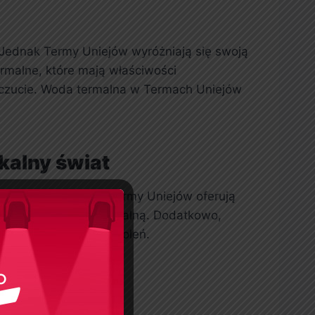
. Jednak Termy Uniejów wyróżniają się swoją
rmalne, które mają właściwości
poczucie. Woda termalna w Termach Uniejów
kalny świat
ensywna atmosfera, Termy Uniejów oferują
az basenów z wodą termalną. Dodatkowo,
zne dla wszystkich pokoleń.