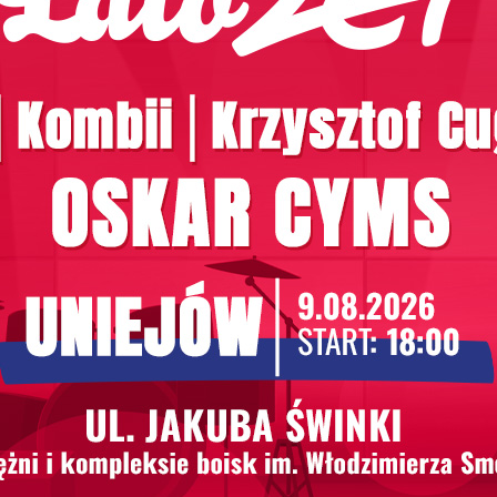
się na potrzeby rodzin oraz seniorów. W przeciwieństw
ywność, Termy Uniejów oferują programy relaksacyjne o
 zabaw, a seniorzy mogą skorzystać z terapii zdrowotn
iejów są doskonałym miejscem dla osób w każdym wiek
– Dlaczego warto wybrać Termy 
lne wody termalne oraz spokojną atmosferę. W przeciw
nkom, goście mogą cieszyć się nie tylko wodnymi atrakc
cem na organizację eventów oraz spotkań biznesowych,
 Term Uniejów
ejszych cech, które przyciągają gości. W przeciwieństw