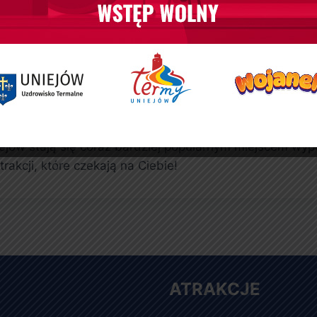
ksujący klimat, który sprzyja odprężeniu. Goście mogą 
 intymność. Dodatkowo, otoczenie przyrody oraz piękne
ejów jako alternatywa dla
Sunta
lternatywa dla Suntago. Oferując naturalne wody term
Uniejów stają się coraz bardziej popularnym miejscem 
rakcji, które czekają na Ciebie!
ATRAKCJE