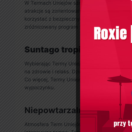
W Termach Uniejów szczególną uwagę zwraca 
atrakcje są zorientowane na większą intens
korzystać z bezpiecznych basenów oraz stref
zróżnicowany program sprawia, że Termy Un
Suntago tropikalny świat
Wybierając Termy Uniejów, wybierasz natura
na zdrowie i relaks. Dzięki odpowiednim waru
Co więcej, Termy Uniejów są idealnym miejs
wypoczynku.
Niepowtarzalna atmosfera
Atmosfera Term Uniejów jest jedną z najważni