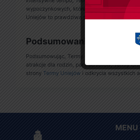
intensywne tempo, Termy Uniejów oferują rela
wypoczynkowych, które zapewniają komfort i
Uniejów to prawdziwa przyjemność.
Podsumowanie – Termy Uni
Podsumowując, Termy Uniejów to doskonała a
atrakcje dla rodzin, par i seniorów, Termy 
strony
Termy Uniejów
i odkrycia wszystkich at
MENU