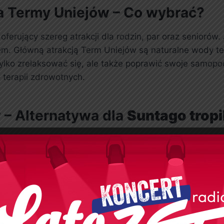
a Termy Uniejów – Co wybrać?
ferujący szereg atrakcji dla rodzin, par oraz seniorów
m. Główną atrakcją Term Uniejów są naturalne wody te
 tylko zrelaksować się, ale także poprawić swoje samo
o terapii zdrowotnych.
 – Alternatywa dla
Suntago tropi
iebie. W przeciwieństwie do Suntago, gdzie panuje int
oście mogą korzystać z różnych stref wellness, saun or
rodzin z dziećmi, co sprawia, że jest to miejsce przyja
rów w Termach Uniejów