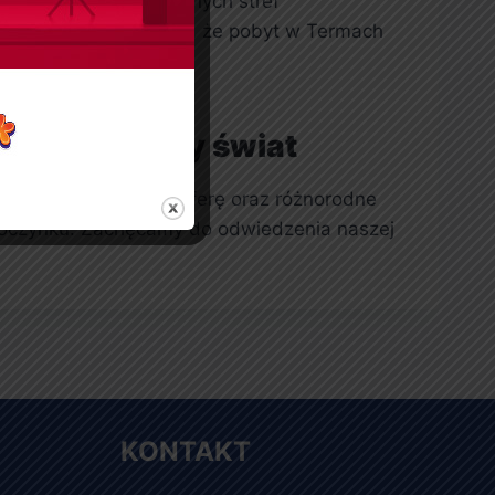
korzystać z przestronnych stref
 krajobrazy sprawiają, że pobyt w Termach
go tropikalny świat
alne, spokojną atmosferę oraz różnorodne
wypoczynku. Zachęcamy do odwiedzenia naszej
KONTAKT