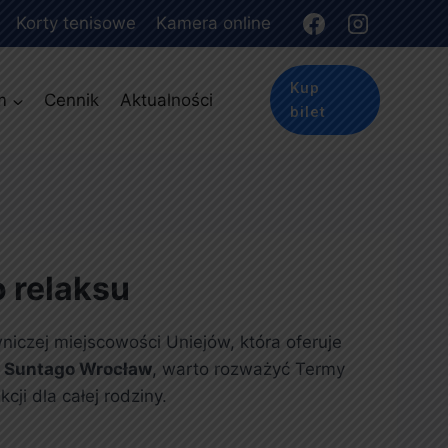
Korty tenisowe
Kamera online
Kup
m
Cennik
Aktualności
bilet
o relaksu
niczej miejscowości Uniejów, która oferuje
w
Suntago Wrocław
, warto rozważyć Termy
ji dla całej rodziny.