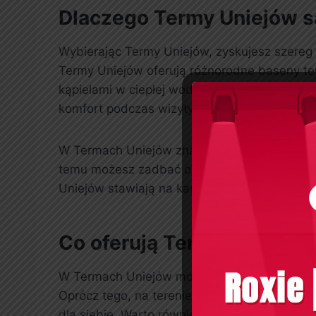
Dlaczego Termy Uniejów 
Wybierając Termy Uniejów, zyskujesz szereg k
Termy Uniejów oferują różnorodne baseny ter
kąpielami w ciepłej wodzie przez cały rok. D
komfort podczas wizyty.
W Termach Uniejów znajdziesz także strefę w
temu możesz zadbać o swoje zdrowie i urodę
Uniejów stawiają na kameralność i indywidua
Co oferują Termy Uniejów
W Termach Uniejów można znaleźć wiele atrakcj
Oprócz tego, na terenie obiektu znajdują się 
dla siebie. Warto również zwrócić uwagę na 