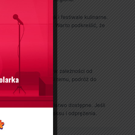
zarówno koncerty, jak i festiwale kulinarne.
ekawych wydarzeniach. Warto podkreślić, że
ajomymi.
jmuje około 2 godzin, w zależności od
cie do Uniejowa. Dzięki temu, podróż do
cja sprawia, że są one łatwo dostępne. Jeśli
zapomniane chwile relaksu i odprężenia.