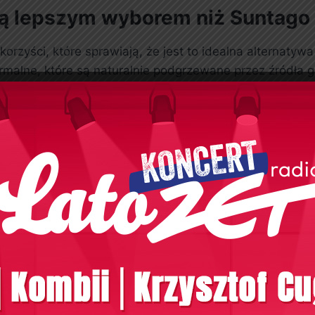
są lepszym wyborem niż Suntago
orzyści, które sprawiają, że jest to idealna alternaty
malne, które są naturalnie podgrzewane przez źródła g
odatkowo, Uniejów to miejsce, które zapewnia znacznie m
ellness, w której możesz skorzystać z saun, łaźni par
, co jest niezwykle ważne w dzisiejszych czasach. W 
lne podejście do każdego gościa.
?
i, które przyciągają zarówno dorosłych, jak i dzieci. B
zjeżdżalnie, brodziki dla najmłodszych oraz specjalne st
piękne otoczenie Term Uniejowa, które sprzyja spacero