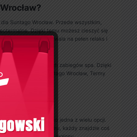
 Wrocław?
wa dla Suntago Wrocław. Przede wszystkim,
eotermalne. Dzięki temu możesz cieszyć się
niejsze tłumy, co pozwala na pełen relaks i
owych oraz różnorodnych zabiegów spa. Dzięki
przeciwieństwie do Suntago Wrocław, Termy
aseny termalne to tylko jedna z wielu opcji.
refy relaksu. Dzięki temu, każdy znajdzie coś
m i odkrywaniu uroków regionu.