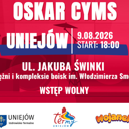
norodne wydarzenia, które przyciągają turystów. Są to 
 tylko relaks, ale także możliwość uczestniczenia w ci
ne wyjazdy, romantyczne weekendy czy spotkania ze zn
ejowa z Wrocławia?
asz kilka opcji. Możesz skorzystać z samochodu, co za
 także połączenia autobusowe, które umożliwiają dotar
zyni je idealnym miejscem na weekendowy wypad.
 które przyciąga turystów z całej Polski, a ich lokaliza
ż Termy Uniejów jako alternatywę, która zapewni Ci nie