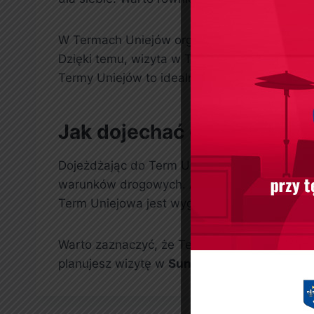
W Termach Uniejów organizowane są także róż
Dzięki temu, wizyta w Termach Uniejów to nie
Termy Uniejów to idealne miejsce na rodzin
Jak dojechać do Term Uni
Dojeżdżając do Term Uniejowa z Wrocławia, m
warunków drogowych. Alternatywnie, istnieją
Term Uniejowa jest wygodna i szybka, co c
Warto zaznaczyć, że Termy Uniejów to miejsce,
planujesz wizytę w
Suntago Wrocław
, rozwa