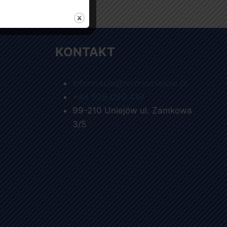
KONTAKT
informacja@termyuniejow.pl
+48 506 090 419
99-210 Uniejów ul. Zamkowa
3/5