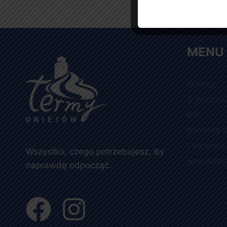
MENU
Nocleg
Ogłoszen
BIP
Badania 
Polityka 
Wszystko, czego potrzebujesz, by
Regulami
naprawdę odpocząć.