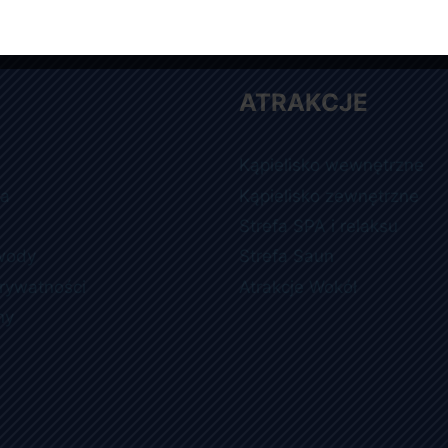
ATRAKCJE
Kąpielisko wewnętrzne
ia
Kąpielisko zewnętrzne
Strefa SPA i relaksu
wody
Strefa Saun
prywatności
Atrakcje Wokół
ny