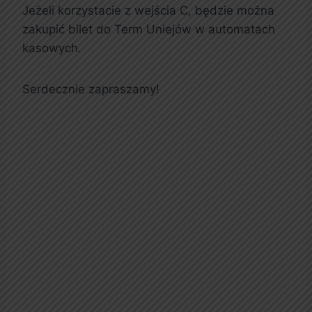
Jeżeli korzystacie z wejścia C, będzie można
zakupić bilet do Term Uniejów w automatach
kasowych.
Serdecznie zapraszamy!