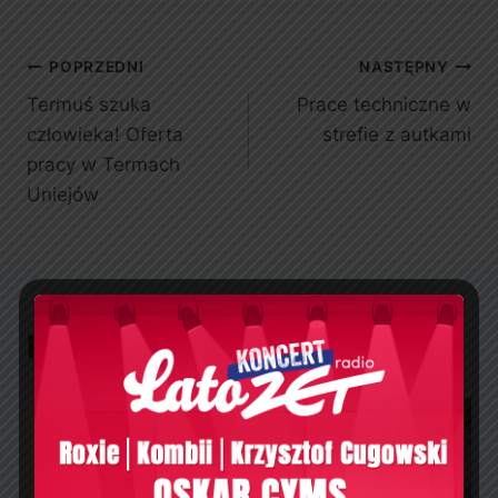
POPRZEDNI
NASTĘPNY
Termuś szuka
Prace techniczne w
człowieka! Oferta
strefie z autkami
pracy w Termach
Uniejów
Podobne wpisy