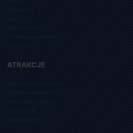
Nocleg
Ogłoszenia
BIP
Badania wody
Polityka prywatności
Regulaminy
ATRAKCJE
Kąpielisko wewnętrzne
Kąpielisko zewnętrzne
Strefa SPA i relaksu
Strefa Saun
Atrakcje Wokół